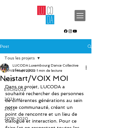
Post
Tous les projets
LUCODA Luxembourg Dance Collective
Tous les projets
31 mars 2022
1 min de lecture
Neistart/VOIX MOI
2023
Dans ce projet, LUCODA a 
ESCH2022
souhaité rechercher des personnes 
2021
de différentes générations au sein  
notre communauté, créant un 
2022
point de rencontre et un lieu de 
2019-2020
dialogue et interaction. Pour ce 
faire (et en respectant toutes les 