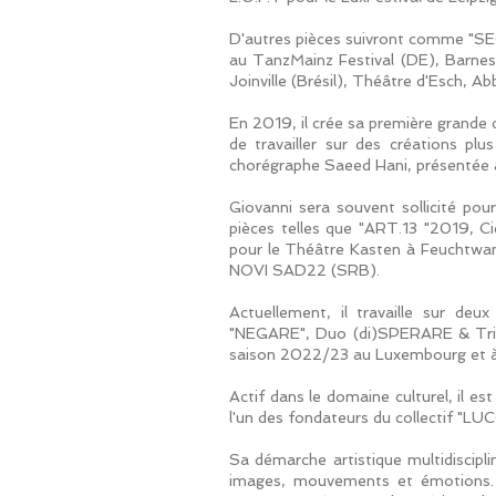
D'autres pièces suivront comme 
au TanzMainz Festival (DE), Barne
Joinville (Brésil), Théâtre d'Esch, 
En 2019, il crée sa première grande
de travailler sur des créations p
chorégraphe Saeed Hani, présentée a
Giovanni sera souvent sollicité pou
pièces telles que "ART.13 "2019, C
pour le Théâtre Kasten à Feuchtwa
NOVI SAD22 (SRB).
Actuellement, il travaille sur de
"NEGARE", Duo (di)SPERARE & Trio 
saison 2022/23 au Luxembourg et à 
Actif dans le domaine culturel, il
l'un des fondateurs du collectif "L
Sa démarche artistique multidiscipl
images, mouvements et émotions. Fa