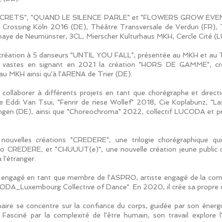
"SECRETS", "QUAND LE SILENCE PARLE" et "FLOWERS GROW EVEN
s Crossing Köln 2016 (DE), Théâtre Transversale de Verdun (FR)
Abbaye de Neumünster, 3CL, Mierscher Kulturhaus MKH, Cercle Cité (LU
 création à 5 danseurs "UNTIL YOU FALL", présentée au MKH et au Th
lus vastes en signant en 2021 la création "HORS DE GAMME", cré
u MKH ainsi qu'à l'ARENA de Trier (DE).
r collaborer à différents projets en tant que chorégraphe et direc
ie Eddi Van Tsui, "Fenrir de riese Wollef" 2018, Cie Koplabunz, "
ngen (DE), ainsi que "Choreochroma" 2022, collectif LUCODA et p
ux nouvelles créations "CREDERE", une trilogie chorégraphique 
CREDERE, et "CHUUUT(e)", une nouvelle création jeune public qu
l'étranger.
 est engagé en tant que membre de l'ASPRO, artiste engagé de la 
UCODA_Luxembourg Collective of Dance". En 2020, il crée sa propre
inaire se concentre sur la confiance du corps, guidée par son énerg
sciné par la complexité de l'être humain, son travail explore l'i