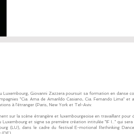
 Luxembourg, Giovanni Zazzera poursuit sa formation en danse co
s compagnies "Cia. Ama de Amarildo Casiano, Cia. Fernando Lima" et 
tions à l'étranger (Paris, New York et Tel-Aviv.
ment sur la scène étrangère et luxembourgeoise en travaillant pour 
u Luxembourg et signe sa première création intitulée "IF I..." qui se
urg (LU), dans le cadre du festival E-motional Rethinking Dance
g (DE).