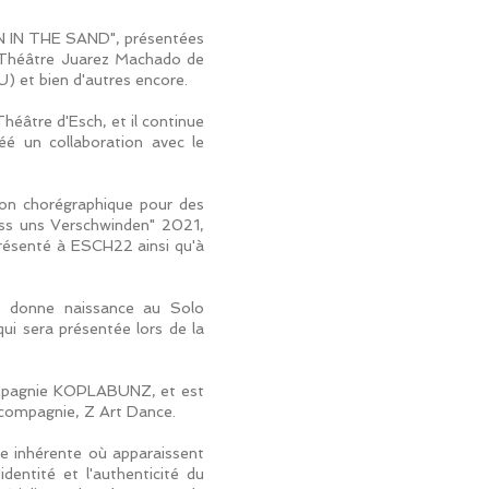
 IN THE SAND", présentées
, Théâtre Juarez Machado de
) et bien d'autres encore.
éâtre d'Esch, et il continue
é un collaboration avec le
tion chorégraphique pour des
Lass uns Verschwinden" 2021,
résenté à ESCH22 ainsi qu'à
qui donne naissance au Solo
i sera présentée lors de la
compagnie KOPLABUNZ, et est
 compagnie, Z Art Dance.
ie inhérente où apparaissent
dentité et l'authenticité du