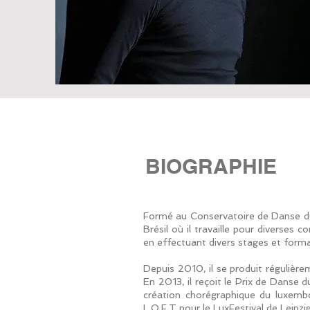
BIOGRAPHIE
Formé au Conservatoire de Danse du
Brésil où il travaille pour diverse
en effectuant divers stages et forma
Depuis 2010, il se produit régulière
En 2013, il reçoit le Prix de Danse d
création chorégraphique du luxembo
L.O.F.T pour le LuxFestival de Leipzi