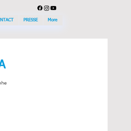
NTACT
PRESSE
More
A
phe