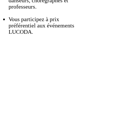
danseurs, chorégraphes et
professeurs.
Vous participez à prix
préférentiel aux événements
LUCODA.
Vous assistez à l'assemblée
générale annuelle.
Vous pouvez proposer des
projets et des idées.
Vous faites partie d'un collectif
de danse jeune et dynamique.
LUCODA est ouvert à de
nouvelles formes de
participation et d'implication,
nous accueillons donc tous les
membres susceptible de faire