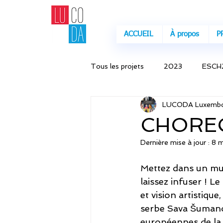
ACCUEIL
À propos
P
Tous les projets
2023
ESCH
LUCODA Luxembou
CHORE
Dernière mise à jour :
8 
Mettez dans un mus
laissez infuser ! 
et vision artistiqu
serbe Sava Šumanov
européennes de la c