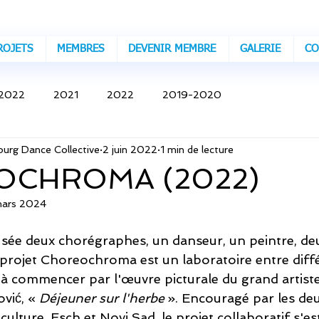
ROJETS
MEMBRES
DEVENIR MEMBRE
GALERIE
CO
2022
2021
2022
2019-2020
rg Dance Collective
2 juin 2022
1 min de lecture
OCHROMA (2022)
mars 2024
ée deux chorégraphes, un danseur, un peintre, deux
Le projet Choreochroma est un laboratoire entre diff
e, à commencer par l'œuvre picturale du grand artis
ić, « 
Déjeuner sur l'herbe
 ». Encouragé par les deu
ulture, Esch et Novi Sad, le projet collaboratif s'e