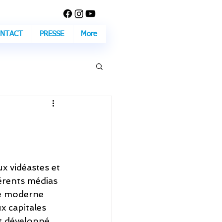
NTACT
PRESSE
More
 vidéastes et 
érents médias 
te moderne 
x capitales 
st développé 