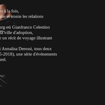
 à la fois,
e et ironie les relations
ourg où Gianfranco Celestino
sa ville d'adoption,
 un récit de voyage illustrant
t Annalisa Derossi, tous deux
5-2018), une série d'événements
rel.