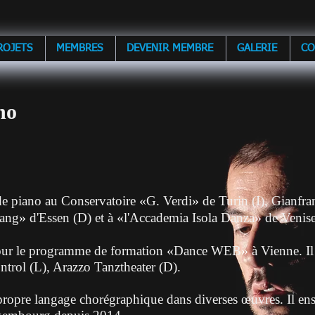
ROJETS
MEMBRES
DEVENIR MEMBRE
GALERIE
CO
no
«
»
de piano au Conservatoire
G. Verdi
de Turin (I), Gianfra
»
«
»
ang
d'Essen (D) et à
l'Accademia Isola Danza
de Venise
«
»
pour le programme de formation
Dance WEB
à Vienne. Il 
ntrol (L), Arazzo Tanztheater (D).
ropre langage chorégraphique dans diverses œuvres. Il en