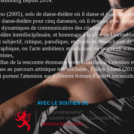
uxembourg depuis 2014.
 (2005), solo de danse-théâtre où il danse et joue du piano
anse-théâtre pour cinq danseurs, où il évoque avec sarcasm
les dynamiques de communication des citadins.,
héâtre interdisciplinaire, et hommage à la ville de Luxemb
 subjectif, critique, parodique, enchanté et désenchanté de 
phique, ou l'acte ambitieux et séduisant de mettre en scène
istes,
élan de la rencontre étonnante entre Gianfranco Celestino e
es au parcours artistique très similaires,
Friday Island (201
i portent l'attention sur différents thèmes d'intérêt sociocultu
AVEC LE SOUTIEN DE